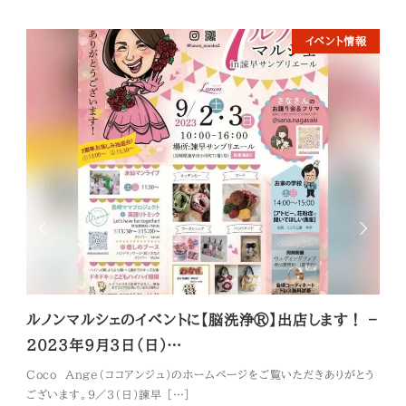
イベント情報
ルノンマルシェのイベントに【脳洗浄®】出店します！ –
【脳
2023年９月３日（日）…
月２
Coco Ange（ココアンジュ）のホームページをご覧いただきありがとう
Co
ございます。９／３（日）諫早 […]
ござい