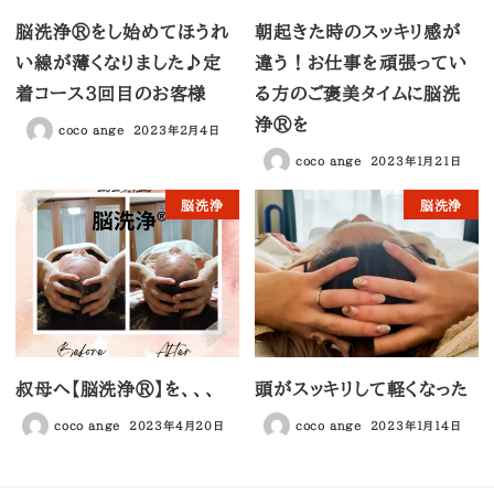
脳洗浄®︎をし始めてほうれ
朝起きた時のスッキリ感が
い線が薄くなりました♪定
違う！お仕事を頑張ってい
着コース３回目のお客様
る方のご褒美タイムに脳洗
浄®︎を
coco ange
2023年2月4日
coco ange
2023年1月21日
脳洗浄
脳洗浄
叔母へ【脳洗浄®】を、、、
頭がスッキリして軽くなった
coco ange
2023年4月20日
coco ange
2023年1月14日