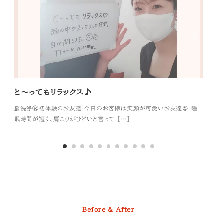
と～ってもリラックス♪
リ
脳洗浄®︎初体験のお友達 今日のお客様は笑顔が可愛いお友達😍 睡
脳洗
眠時間が短く、肩こりがひどいと言って […]
自分
Before & After