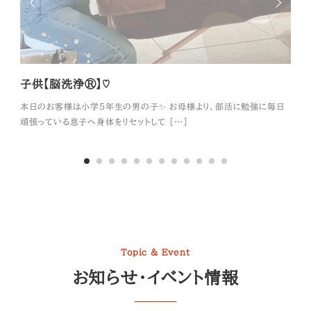
子供【脳洗浄®】♡
初め
本日のお客様は小学５年生の男の子✨ お母様より、部活に勉強に毎日
本日
頑張っている息子へ身体をリセットして […]
れて
Topic & Event
お知らせ・イベント情報