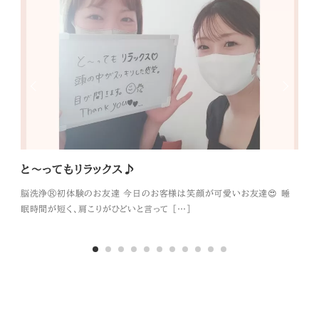
と～ってもリラックス♪
リ
脳洗浄®︎初体験のお友達 今日のお客様は笑顔が可愛いお友達😍 睡
脳洗
眠時間が短く、肩こりがひどいと言って […]
自分